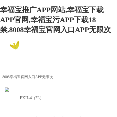
幸福宝推广APP网站,幸福宝下载
APP官网,幸福宝污APP下载18
禁,8008幸福宝官网入口APP无限次
EN
8008幸福宝官网入口APP无限次
Product Center
8008幸福宝官网入口APP无限次
PXH-41(3L)