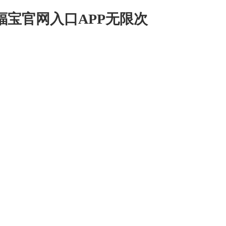
幸福宝官网入口APP无限次
新闻中心
联系幸福宝推广APP网站
EN
08幸福宝官网入口APP无限次
Product Center