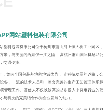
CE
6
APP网站塑料包装有限公司
网站塑料包装有限公司位于杭州市萧山河上镇大桥工业园区，
 平方米，与美丽的西湖仅一江之隔， 离杭州萧山国际机场45公
，交通便捷。
年，凭借全国包装基地的地域优势， 走科技发展的道路，公
设备，一流的技术人员和一整套完善的生产工艺管理体系标
企业的各项管理工作。普信人不仅以较高的起步投入来奠定行业的硬
以人才与科技的完美结合作为企业发展的动力。
（聚乙烯）， PET （聚酯）和 COEX （高阻隔）三大类塑料