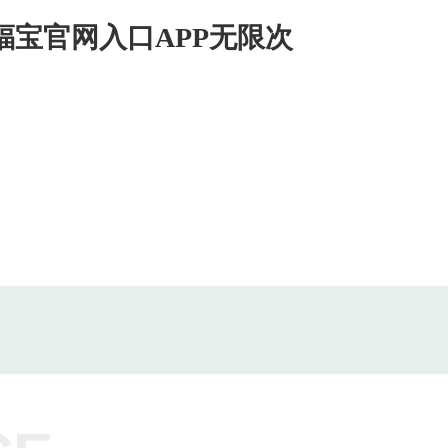
幸福宝官网入口APP无限次
新闻中心
联系幸福宝推广APP网站
EN
关于幸福宝推广APP网站
About Us