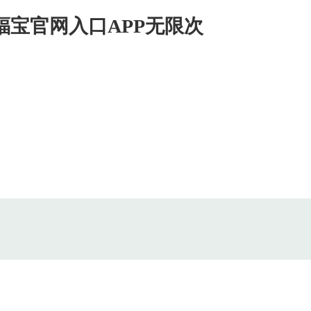
幸福宝官网入口APP无限次
新闻中心
联系幸福宝推广APP网站
EN
新闻中心
News Cenrer