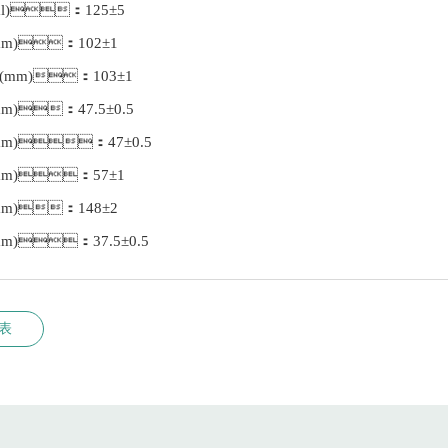
l)：125±5
m)：102±1
mm)：103±1
)：47.5±0.5
m)：47±0.5
m)：57±1
m)：148±2
)：37.5±0.5
表